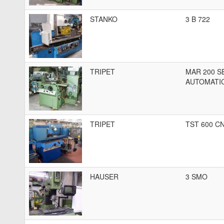
STANKO
3 B 722
TRIPET
MAR 200 S
AUTOMATI
TRIPET
TST 600 C
HAUSER
3 SMO