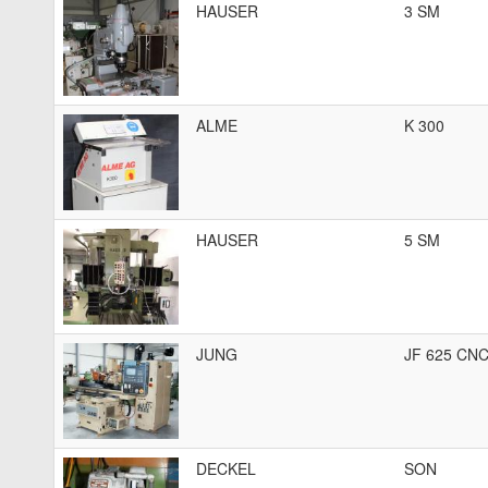
HAUSER
3 SM
ALME
K 300
HAUSER
5 SM
JUNG
JF 625 CN
DECKEL
SON