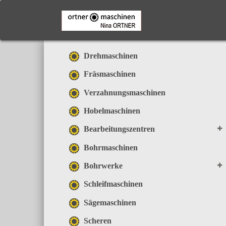
Skip
to
main
content
Drehmaschinen
Fräsmaschinen
Verzahnungsmaschinen
Hobelmaschinen
Bearbeitungszentren
Bohrmaschinen
Bohrwerke
Schleifmaschinen
Sägemaschinen
Scheren