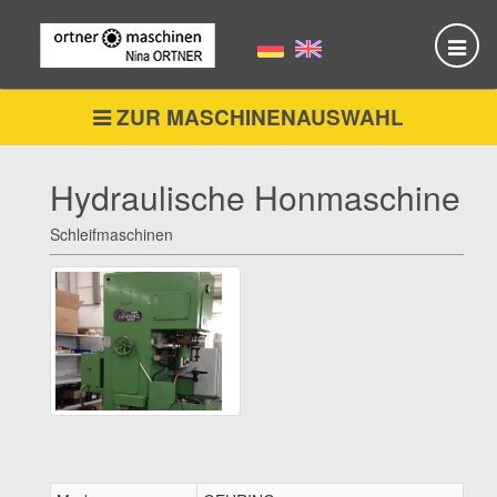
Skip
to
main
content
ZUR MASCHINENAUSWAHL
Hydraulische Honmaschine
Schleifmaschinen