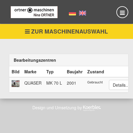
Skip
to
main
content
ZUR MASCHINENAUSWAHL
Bearbeitungszentren
Bild
Marke
Typ
Baujahr
Zustand
Gebraucht
QUASER
MK 70 L
2001
Details...
Design und Umsetzung by