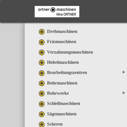
Skip
to
main
content
Drehmaschinen
Fräsmaschinen
Verzahnungsmaschinen
Hobelmaschinen
Bearbeitungszentren
Bohrmaschinen
Bohrwerke
Schleifmaschinen
Sägemaschinen
Scheren