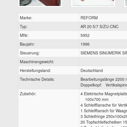
Marke:
REFORM
Typ:
AR 20 5/7 S/ZU-CNC
MNr:
5952
Baujahr:
1996
Steuerung:
SIEMENS SINUMERIK SI
Maschinengewicht:
Herstellungsland:
Deutschland
Technische Details:
Bearbeitungslänge 2200
Doppelkopf: Vertikalspind
Zubehör:
4 Elektrische Magnetpla
100x700 mm
4 Schleifflansche für Verti
1 Schleifflansch für Waag
3 Schleifringe 250x100x25
20 Topfschleifscheiben 