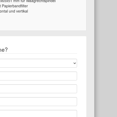
50x65x51 mm für Waagrechtspindel
t Papierbandfilter
ontal und vertikal
ne?