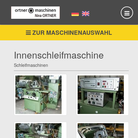
Skip
to
main
content
ZUR MASCHINENAUSWAHL
Innenschleifmaschine
Schleifmaschinen