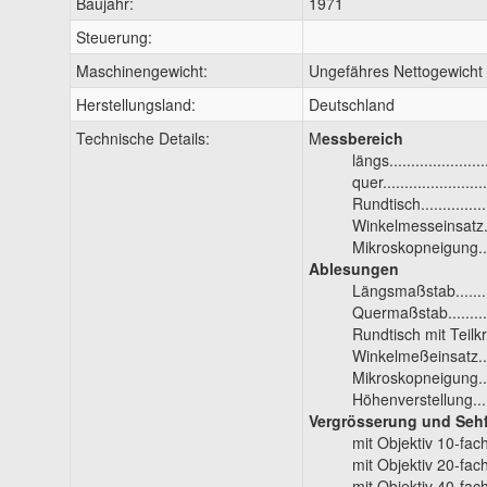
Baujahr:
1971
Steuerung:
Maschinengewicht:
Ungefähres Nettogewicht
Herstellungsland:
Deutschland
Technische Details:
M
essbereich
längs.......................
quer........................
Rundtisch.................
Winkelmesseinsatz.....
Mikroskopneigung......
Ablesungen
Längsmaßstab...........
Quermaßstab.............
Rundtisch mit Teilkreis
Winkelmeßeinsatz.......
Mikroskopneigung.......
Höhenverstellung......
Vergrösserung und Seh
mit Objektiv 10-fach..
mit Objektiv 20-fach..
mit Objektiv 40-fach...