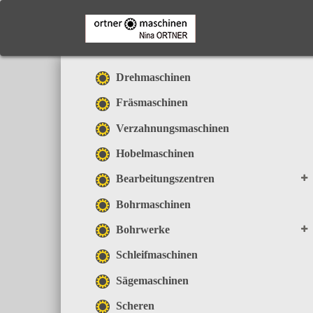
Skip
to
main
content
Drehmaschinen
Fräsmaschinen
Verzahnungsmaschinen
Hobelmaschinen
Bearbeitungszentren
Bohrmaschinen
Bohrwerke
Schleifmaschinen
Sägemaschinen
Scheren