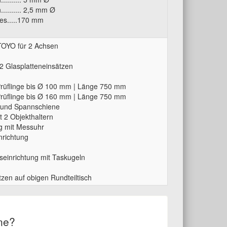
....... 2,5 mm Ø
es.....170 mm
TOYO für 2 Achsen
 2 Glasplatteneinsätzen
Prüflinge bis Ø 100 mm | Länge 750 mm
Prüflinge bis Ø 160 mm | Länge 750 mm
e und Spannschiene
t 2 Objekthaltern
ng mit Messuhr
nrichtung
einrichtung mit Taskugeln
tzen auf obigen Rundteiltisch
ne?