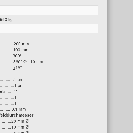
 550 kg
...........200 mm
...........100 mm
.........360°
.......360° Ø 110 mm
.......
+
15°
........1 µm
........1 µm
.......1'
.......1'
.......1'
.......0,1 mm
felddurchmesser
.......20 mm Ø
.......10 mm Ø
....... 5 mm Ø