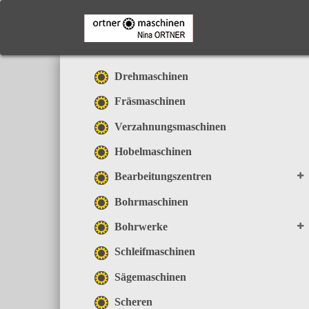
Skip
to
main
content
Drehmaschinen
Fräsmaschinen
Verzahnungsmaschinen
Hobelmaschinen
Bearbeitungszentren
Bohrmaschinen
Bohrwerke
Schleifmaschinen
Sägemaschinen
Scheren