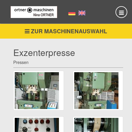
Skip
to
main
content
ZUR MASCHINENAUSWAHL
Exzenterpresse
Pressen