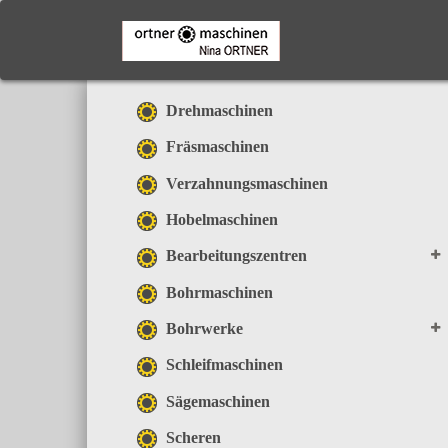
Skip
to
main
content
Drehmaschinen
Fräsmaschinen
Verzahnungsmaschinen
Hobelmaschinen
Bearbeitungszentren
Bohrmaschinen
Bohrwerke
Schleifmaschinen
Sägemaschinen
Scheren