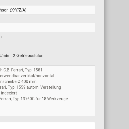
hsen (X/Y/Z/A)
m
U/min - 2 Getriebestufen
 C.B. Ferrari, Typ: 1581
rwendbar vertikal/horizontal
nnscheibe Ø 400 mm
rrari, Typ: 1559 autom. Verstellung
 indexiert
errari, Typ 13760C für 18 Werkzeuge