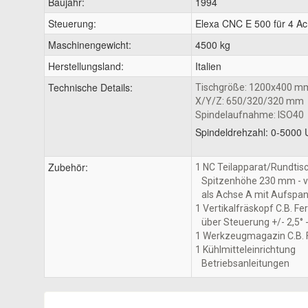
Baujahr:
1994
Steuerung:
Elexa CNC E 500 für 4 Ac
Maschinengewicht:
4500 kg
Herstellungsland:
Italien
Technische Details:
Tischgröße: 1200x400 m
X/Y/Z: 650/320/320 mm
Spindelaufnahme: ISO40
Spindeldrehzahl: 0-5000 
Zubehör:
1 NC Teilapparat/Rundtisch
Spitzenhöhe 230 mm - ve
als Achse A mit Aufspa
1 Vertikalfräskopf C.B. Fe
über Steuerung +/- 2,5° -
1 Werkzeugmagazin C.B. F
1 Kühlmitteleinrichtung
Betriebsanleitungen