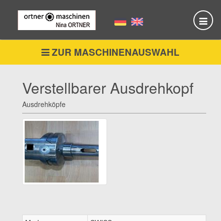
Skip
to
main
content
ZUR MASCHINENAUSWAHL
Verstellbarer Ausdrehkopf
Ausdrehköpfe