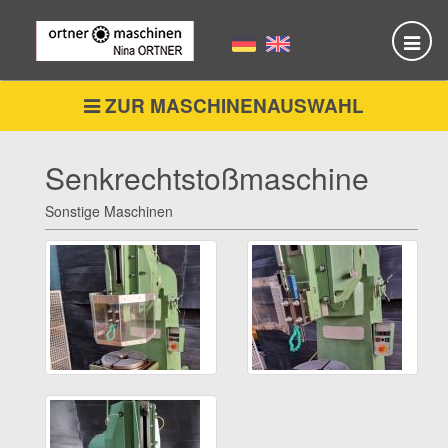
Skip
to
main
content
ZUR MASCHINENAUSWAHL
Senkrechtstoßmaschine
Sonstige Maschinen